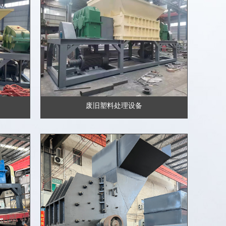
废旧塑料处理设备