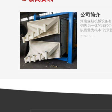
公司简介
河南森航机械设备有
销售为一体的现代企
以质量为根本”的宗
意”的思想。现已发
2024-10-16
强，销售与服务网络
业。依靠雄厚的科技
才，严格的检测手段
碎、制粉设备。我公
良，检测手段齐全。
不断研制开发；严格
稳步提高；优质过硬
于领先地位。
我公司坚持"质量
产品质量和信誉为企
优质产品和热情的服
为用户提供周到的服
宾朋携手，团结奋进
闯辉煌。