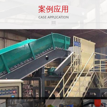
案例应用
CASE APPLICATION