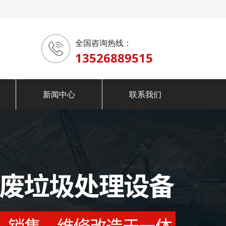
全国咨询热线：
13526889515
新闻中心
联系我们