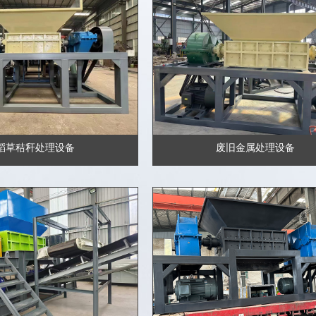
稻草秸秆处理设备
废旧金属处理设备