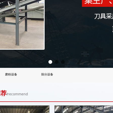
磨粉设备
筛分设备
推荐
recommend
/