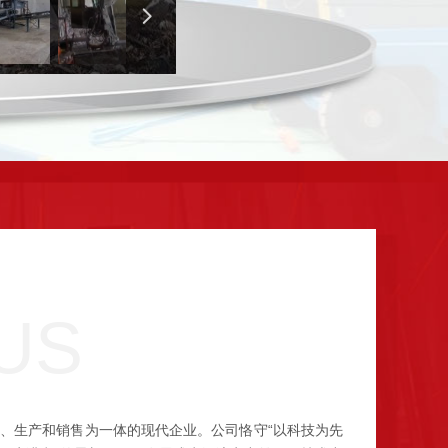
넲
 US
生产和销售为一体的现代企业。公司恪守“以科技为先