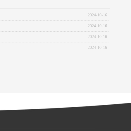
2024-10-16
2024-10-16
2024-10-16
2024-10-16