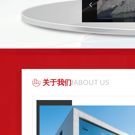
넳
ABOUT US
关于我们
/