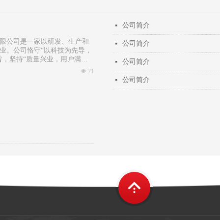
公司简介
넷
限公司是一家以研发、生产和
公司简介
넷
业。公司恪守“以科技为先导，
旨，坚持“质量兴业，用户满
公司简介
넷
展成为经济实力雄厚，技术力量
넶
71
庞大的建设机械重点生产企
公司简介
넷
实力，高技能的管理生产人
，推出各类型的优质系列破
司技术力量雄厚，生产设备精
科技的重资投入，促使新产品
的质量管理，保证产品质量的
的产品使我厂在同行业始终处
第一，用户至上"的宗旨，视
业的生命。愿竭诚为用户提供
务。 公司将以一流的服务态度
务。公司全体员工竭诚与四海
，为中华民族工业的腾飞，共