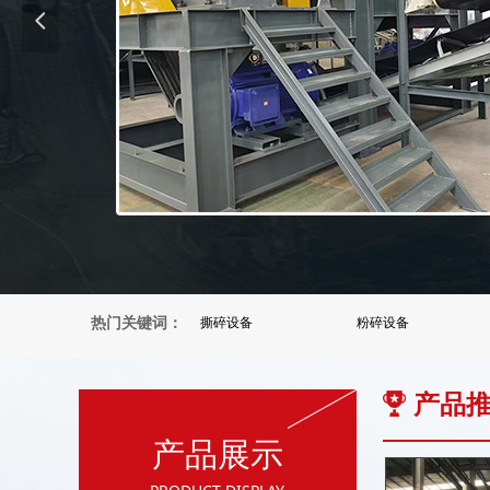
넳
热门关键词：
撕碎设备
粉碎设备
产品
产品展示