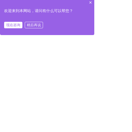
×
5.技术参数
欢迎来到本网站，请问有什么可以帮您？
左右滑动查看完整表格
型号
SH-S-
SH-S-
SH-S-
SH-S-
现在咨询
稍后再说
낀
뀵
끅
800
1000
1200
1400
首页
产品
手机
主机功率
37*2
45*2
55*2
75*2
（
kw）
主轴转速
8-11
8-11
8-11
8-11
（
r/min）
产量
1.5-2
2.5-3
3-4
4-6
（
t/h）
刀盘数量
根据不同物料特性，按实际需求定制刀盘及刀牙
（片）
刀盘直径
Φ400
Φ400
Φ450
Φ500
（
mm）
注：以上是我公司
内部
常规设备数据，刀盘数量，刀牙数量
实际需求定制。