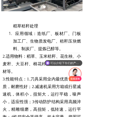
稻草秸秆处理
应用领域：
造纸厂、板材厂、门板
加工厂、生物质发电厂、秸秆压块燃
料、制炭厂、提炼已醇等。
现在有优惠活动吗
2.适用物料：稻草、玉米秸秆、花生秧、小
可以介绍下你们的产品么
麦秆、大豆杆、棉花杆、甘蔗、树皮、板
材等。
3.性能特点：1.刀具采用业内最优质合金材
质，耐磨性好；2.减速机采用方箱或行星减
速机，体积小，扭矩大，运行平稳，噪声
小，适应性强；3传动防护结构采用高频淬
火，精雕细磨，高扭矩，低转速，运行平
衡；4机箱安全等级高，超大容量，坚固可